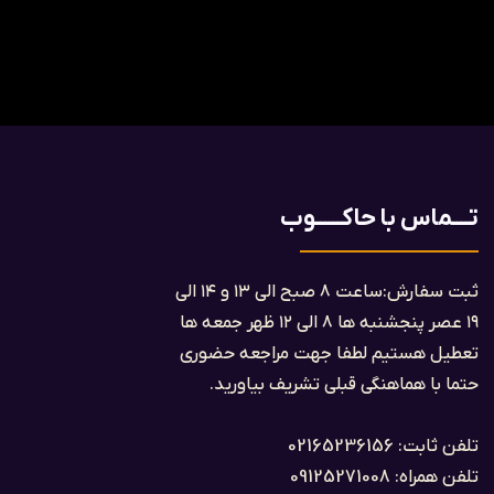
تــــماس با حاکــــــوب
ثبت سفارش:ساعت ۸ صبح الی ۱۳ و ۱۴ الی
۱۹ عصر پنجشنبه ها ۸ الی ۱۲ ظهر جمعه ها
تعطیل هستیم لطفا جهت مراجعه حضوری
حتما با هماهنگی قبلی تشریف بیاورید.
تلفن ثابت: 02165236156
تلفن همراه: 09125271008