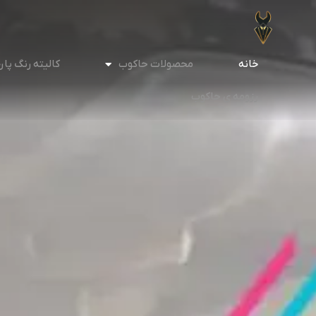
خانه
محصولات حاکوب
کالیته رنگ پار
رزومه ی حاکوب