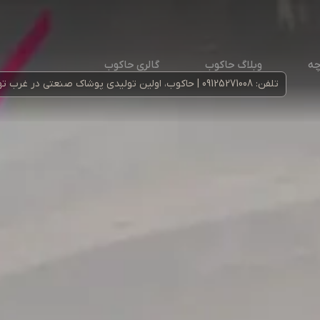
چه
وبلاگ حاکوب
گالری حاکوب
تلفن: 09125271008 | حاکوب، اولین تولیدی پوشاک صنعتی در غرب تهران پذیرای سفارشات عمده سازمان ها، ارگان ها و دیگر نهاد ها می‌باشد.