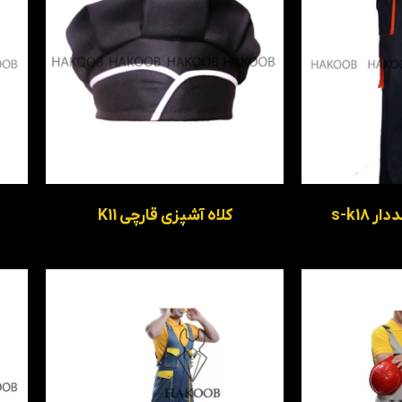
 s-k18
کلاه آشپزی قارچی K11