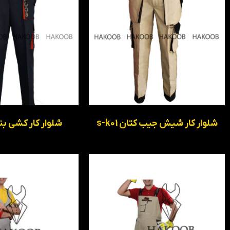
شلوار کار شیش جیب کتان s-k01
شلوار کار کشی بنددار