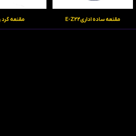
مقنعه ساده اداریE-Z22
مقنعه گرد و
تولـــــیدی حاکــــــوب
دسترســـــــــی ســ
چاپ روی لباس کار
تهران ، شهریار ، باغستان شهرک صادقیه،
خیابان شهید چالوکه، کوچه نگین جنوبی،
چرا حاکوب؟
بن بست یاس​
لباس کار بزرگ
لباس کار مهندسی
طراحی لباس کار