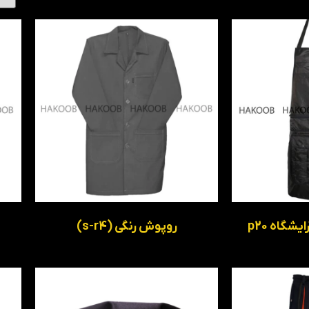
شگاه p20
روپوش رنگی (s-r4)