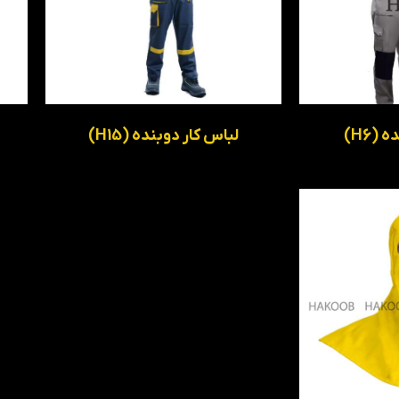
(H6)
لباس کار دوبنده (H15)