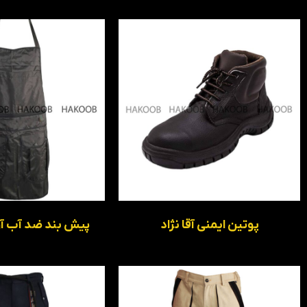
پوتین ایمنی آقا نژاد
پیش بند ضد آب آرای