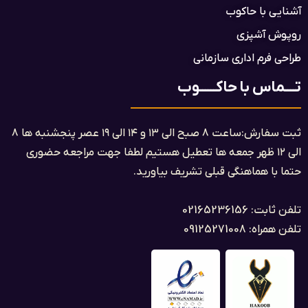
آشنایی با حاکوب
روپوش آشپزی
طراحی فرم اداری سازمانی
تــــماس با حاکــــــوب
ثبت سفارش:ساعت ۸ صبح الی ۱۳ و ۱۴ الی ۱۹ عصر پنجشنبه ها ۸
الی ۱۲ ظهر جمعه ها تعطیل هستیم لطفا جهت مراجعه حضوری
حتما با هماهنگی قبلی تشریف بیاورید.
تلفن ثابت: 02165236156
تلفن همراه: 09125271008