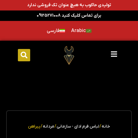
تولیدی حاکوب به هیچ عنوان تک فروشی ندارد
برای تماس کلیک کنید 09125271008
Arabic
فارسی
خانه
/
لباس فرم ادای - سازمانی
/
مردانه
/ پیراهن