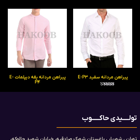
پیراهن مردانه سفید E-P3
پیراهن مردانه یقه دیپلمات E-
P4
امتیاز
5.00
از 5
تولـــــیدی حاکــــــوب
تهران ، شهریار ، باغستان شهرک صادقیه، خیابان شهید چالوکه،