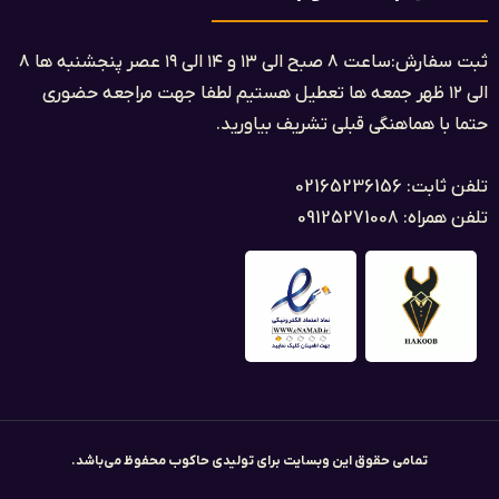
ثبت سفارش:ساعت ۸ صبح الی ۱۳ و ۱۴ الی ۱۹ عصر پنجشنبه ها ۸
الی ۱۲ ظهر جمعه ها تعطیل هستیم لطفا جهت مراجعه حضوری
حتما با هماهنگی قبلی تشریف بیاورید.
تلفن ثابت: 02165236156
تلفن همراه: 09125271008
تمامی حقوق این وبسایت برای تولیدی حاکوب محفوظ می‌باشد.