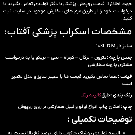
جهت اطلاع از قیمت روپوش پزشکی با دفتر تولیدی تماس بگیرید یا
درخواست خود را از طریق فرم های سفارش موجود در سایت ثبت
کنید .
مشخصات اسکراب پزشکی آفتاب:
سایز :
از M تا 10XL
جنس پارچه :
تترون – ترگال – کجراه – نخی – تریکو یا به درخواست
مشتری پارچه سفارشی
قیمت :
لطفا تماس بگیرید قیمت ها با تغییر سایز و مدل متغیر
است
رنگ بندی :
طبق
کالیته رنگ
چاپ :
امکان چاپ انواع لوگو و لیبل سفارشی بر روی روپوش
توضیحات تکمیلی :
البسه تولیدی پوشاک حاکوب دارای درصد نخ بالا نسبت به