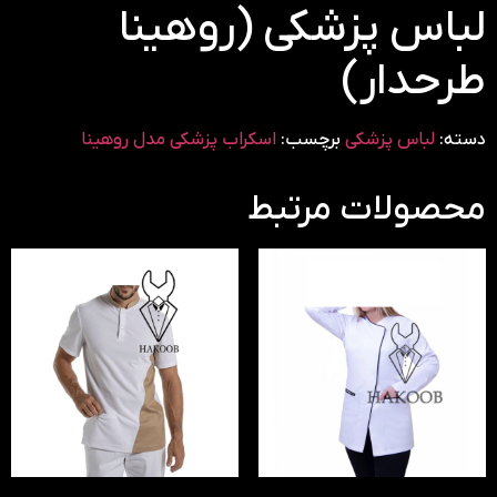
لباس پزشکی (روهینا
طرحدار)
دسته:
لباس پزشکی
برچسب:
اسکراب پزشکی مدل روهینا
محصولات مرتبط