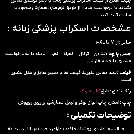
جهت اطلاع از قیمت اسکراب پزشکی زنانه با دفتر تولیدی تماس
بگیرید یا درخواست خود را از طریق فرم های سفارش موجود در
سایت ثبت کنید .
مشخصات اسکراب پزشکی زنانه :
سایز :
از M تا 10XL
جنس پارچه :
تترون – ترگال – کجراه – نخی – تریکو یا به درخواست
مشتری پارچه سفارشی
قیمت :
لطفا تماس بگیرید قیمت ها با تغییر سایز و مدل متغیر
است
رنگ بندی :
طبق
کالیته رنگ
چاپ :
امکان چاپ انواع لوگو و لیبل سفارشی بر روی روپوش
توضیحات تکمیلی :
البسه تولیدی پوشاک حاکوب دارای درصد نخ بالا نسبت به