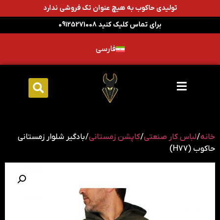
تولیدی حاکوب به هیچ عنوان تک فروشی ندارد
برای تماس کلیک کنید 09125271008
فارسی
خانه
/
لباس کار صنعتی
/
کاپشن زمستانی
/ بادگیر شلوار زمستانی
حاکوب (H77)