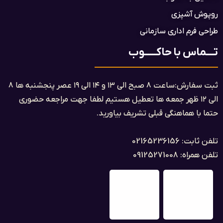
روپوش آشپزی
طراحی فرم اداری سازمانی
تــــماس با حاکــــــوب
ثبت سفارش:ساعت ۸ صبح الی ۱۳ و ۱۴ الی ۱۹ عصر پنجشنبه ها ۸
الی ۱۲ ظهر جمعه ها تعطیل هستیم لطفا جهت مراجعه حضوری
حتما با هماهنگی قبلی تشریف بیاورید.
تلفن ثابت: 02165236156
تلفن همراه: 09125271008