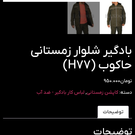
بادگیر شلوار زمستانی
حاکوب (H77)
تومان
950.000
دسته:
کاپشن زمستانی
,
لباس کار بادگیر - ضد آب
توضیحات
توضیحات