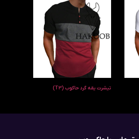
تیشرت یقه گرد حاکوب (T3)