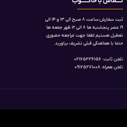
تــــماس با حاکــــــوب
ثبت سفارش:ساعت ۸ صبح الی ۱۳ و ۱۴ الی
۱۹ عصر پنجشنبه ها ۸ الی ۱۲ ظهر جمعه ها
تعطیل هستیم لطفا جهت مراجعه حضوری
حتما با هماهنگی قبلی تشریف بیاورید.
تلفن ثابت: 02165236156
تلفن همراه: 09125271008