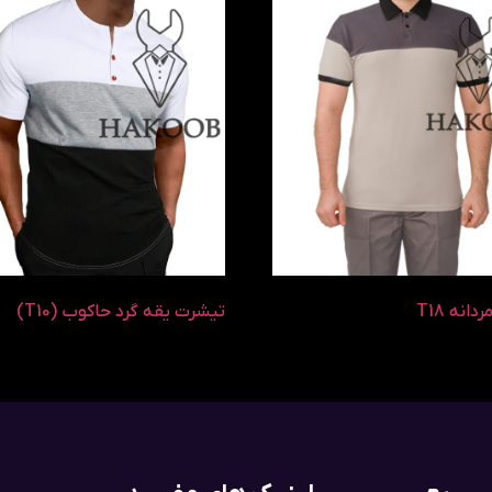
انه T18
تیشرت یقه گرد حاکوب (T10)