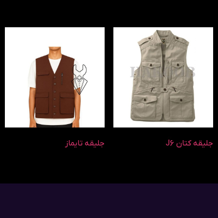
جلیقه کتان J6
جلیقه تایماز