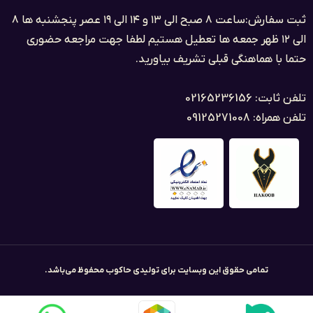
ثبت سفارش:ساعت ۸ صبح الی ۱۳ و ۱۴ الی ۱۹ عصر پنجشنبه ها ۸
الی ۱۲ ظهر جمعه ها تعطیل هستیم لطفا جهت مراجعه حضوری
حتما با هماهنگی قبلی تشریف بیاورید.
تلفن ثابت: 02165236156
تلفن همراه: 09125271008
تمامی حقوق این وبسایت برای تولیدی حاکوب محفوظ می‌باشد.