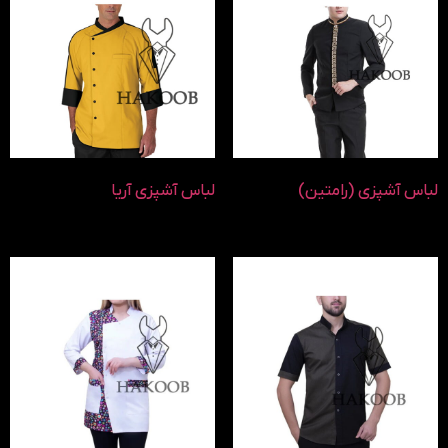
لباس آشپزی (رامتین)
لباس آشپزی آریا