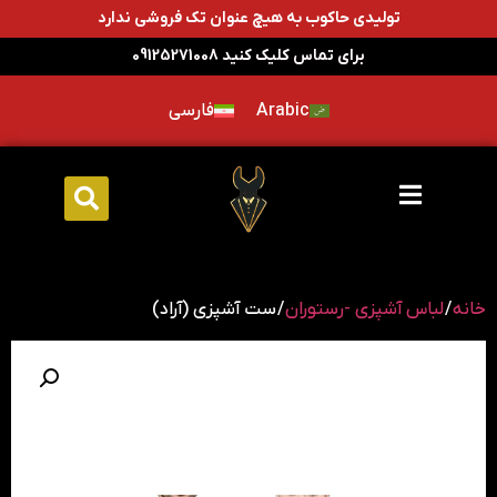
تولیدی حاکوب به هیچ عنوان تک فروشی ندارد
برای تماس کلیک کنید 09125271008
Arabic
فارسی
خانه
/
لباس آشپزی -رستوران
/ ست آشپزی (آراد)