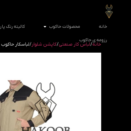
خانه
محصولات حاکوب
کالیته رنگ پار
رزومه ی حاکوب
خانه
/
لباس کار صنعتی
/
کاپشن شلوار
/ لباسکار حاکوب (H98