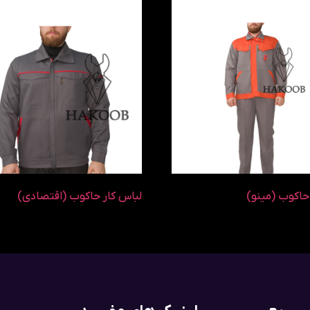
حاکوب (مینو)
لباس کار حاکوب (اقتصادی)