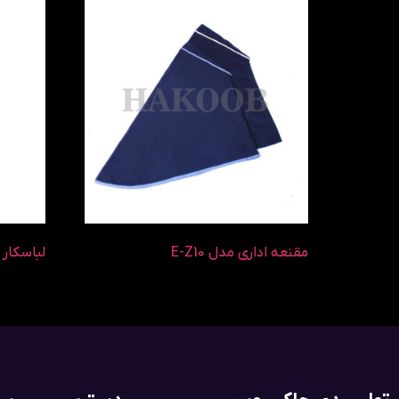
مقنعه اداری مدل E-Z10
لباسکار 