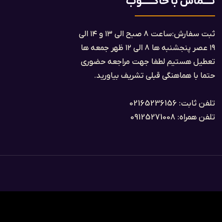
تــــماس با حاکــــــوب
ثبت سفارش:ساعت ۸ صبح الی ۱۳ و ۱۴ الی
۱۹ عصر پنجشنبه ها ۸ الی ۱۲ ظهر جمعه ها
تعطیل هستیم لطفا جهت مراجعه حضوری
حتما با هماهنگی قبلی تشریف بیاورید.
تلفن ثابت: 02165236156
تلفن همراه: 09125271008