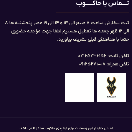
تــــماس با حاکــــــوب
ثبت سفارش:ساعت ۸ صبح الی ۱۳ و ۱۴ الی ۱۹ عصر پنجشنبه ها ۸
الی ۱۲ ظهر جمعه ها تعطیل هستیم لطفا جهت مراجعه حضوری
حتما با هماهنگی قبلی تشریف بیاورید.
تلفن ثابت: 02165236156
تلفن همراه: 09125271008
تمامی حقوق این وبسایت برای تولیدی حاکوب محفوظ می‌باشد.