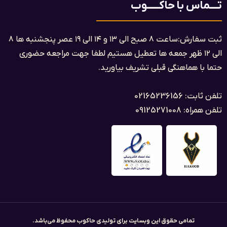
تــــماس با حاکــــــوب
ثبت سفارش:ساعت ۸ صبح الی ۱۳ و ۱۴ الی ۱۹ عصر پنجشنبه ها ۸
الی ۱۲ ظهر جمعه ها تعطیل هستیم لطفا جهت مراجعه حضوری
حتما با هماهنگی قبلی تشریف بیاورید.
تلفن ثابت: 02165236156
تلفن همراه: 09125271008
تمامی حقوق این وبسایت برای تولیدی حاکوب محفوظ می‌باشد.