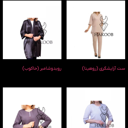
ست آرایشگری (روهینا)
روبدوشامبر (حاکوب)