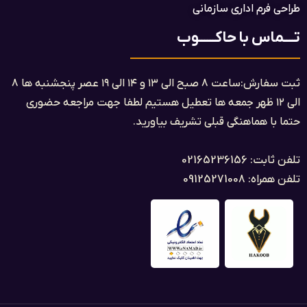
طراحی فرم اداری سازمانی
تــــماس با حاکــــــوب
ثبت سفارش:ساعت ۸ صبح الی ۱۳ و ۱۴ الی ۱۹ عصر پنجشنبه ها ۸
الی ۱۲ ظهر جمعه ها تعطیل هستیم لطفا جهت مراجعه حضوری
حتما با هماهنگی قبلی تشریف بیاورید.
تلفن ثابت: 02165236156
تلفن همراه: 09125271008