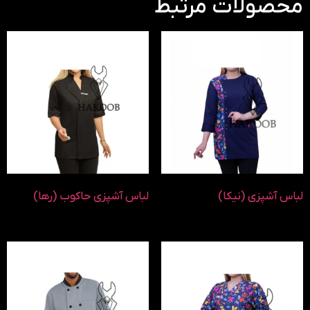
محصولات مرتبط
لباس آشپزی (نیکا)
لباس آشپزی حاکوب (رها)