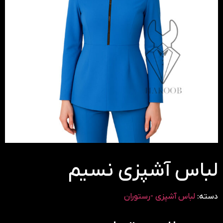
لباس آشپزی نسیم
دسته:
لباس آشپزی -رستوران