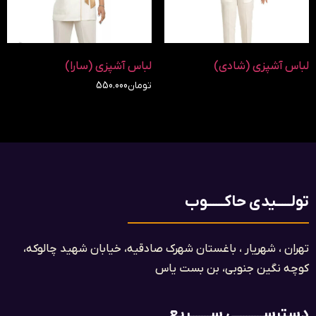
لباس آشپزی (شادی)
لباس آشپزی (سارا)
تومان
550.000
تولـــــیدی حاکــــــوب
تهران ، شهریار ، باغستان شهرک صادقیه، خیابان شهید چالوکه،
کوچه نگین جنوبی، بن بست یاس​
دسترســـــــــی ســـــــریع