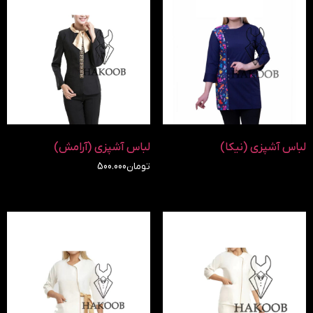
لباس آشپزی (نیکا)
لباس آشپزی (آرامش)
تومان
500.000