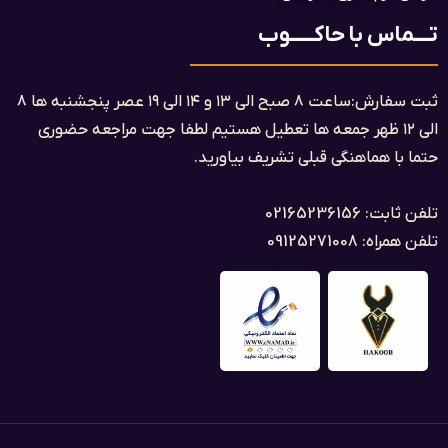
تــــماس با حاکــــــوب
ثبت سفارش:ساعت ۸ صبح الی ۱۳ و ۱۴ الی ۱۹ عصر پنجشنبه ها ۸
الی ۱۲ ظهر جمعه ها تعطیل هستیم لطفا جهت مراجعه حضوری
حتما با هماهنگی قبلی تشریف بیاورید.
تلفن ثابت: 02165236156
تلفن همراه: 09125271008