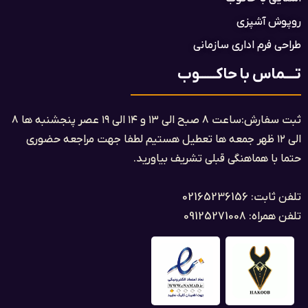
روپوش آشپزی
طراحی فرم اداری سازمانی
تــــماس با حاکــــــوب
ثبت سفارش:ساعت ۸ صبح الی ۱۳ و ۱۴ الی ۱۹ عصر پنجشنبه ها ۸
الی ۱۲ ظهر جمعه ها تعطیل هستیم لطفا جهت مراجعه حضوری
حتما با هماهنگی قبلی تشریف بیاورید.
تلفن ثابت: 02165236156
تلفن همراه: 09125271008