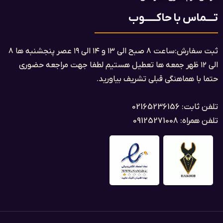
تــــماس با حاکــــــوب
ثبت سفارش:ساعت ۸ صبح الی ۱۳ و ۱۴ الی ۱۹ عصر پنجشنبه ها ۸
الی ۱۲ ظهر جمعه ها تعطیل هستیم لطفا جهت مراجعه حضوری
حتما با هماهنگی قبلی تشریف بیاورید.
تلفن ثابت: 02165236156
تلفن همراه: 09125271008