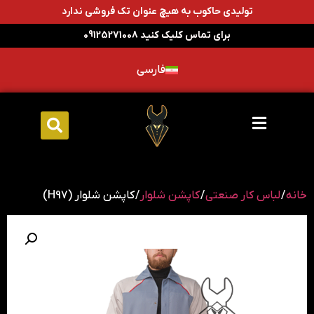
تولیدی حاکوب به هیچ عنوان تک فروشی ندارد
برای تماس کلیک کنید 09125271008
فارسی
خانه
/
لباس کار صنعتی
/
کاپشن شلوار
/ کاپشن شلوار (H97)