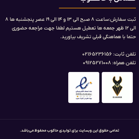
ثبت سفارش:ساعت ۸ صبح الی ۱۳ و ۱۴ الی ۱۹ عصر پنجشنبه ها ۸
الی ۱۲ ظهر جمعه ها تعطیل هستیم لطفا جهت مراجعه حضوری
حتما با هماهنگی قبلی تشریف بیاورید.
تلفن ثابت: 02165236156
تلفن همراه: 09125271008
تمامی حقوق این وبسایت برای تولیدی حاکوب محفوظ می‌باشد.