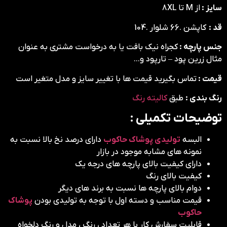
سایز :
از M تا 8XL
قد :
کاپشن .66 شلوار .104
جنس پارچه :
کجراه نیک بافت یا به درخواست مشتری به عنوان
مثال زرین پود – تارپود و…
قیمت :
تماس بگیرید قیمت ها با تغییر سایز و مدل متغیر است
رنگ بندی :
طبق
کالیته رنگ
توضیحات تکمیلی :
البسه
تولیدی پوشاک حاکوب
دارای درصد نخ بالا نسبت به
نمونه های مشابه موجود در بازار
دارای کیفیت بالای پارچه های درجه یک
کیفیت بالای رنگ
دوام بالای پارچه ها نسبت به برند های دیگر
قیمت مناسب و دسته اول با توجه به تولیدی بودن
پوشاک
حاکوب
قابلیت سفارش کار با هر تعداد ، رنگ ، مدل و رنگ دلخواه