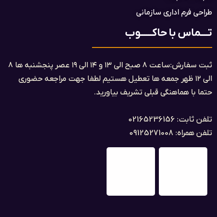
طراحی فرم اداری سازمانی
تــــماس با حاکــــــوب
ثبت سفارش:ساعت ۸ صبح الی ۱۳ و ۱۴ الی ۱۹ عصر پنجشنبه ها ۸
الی ۱۲ ظهر جمعه ها تعطیل هستیم لطفا جهت مراجعه حضوری
حتما با هماهنگی قبلی تشریف بیاورید.
تلفن ثابت: 02165236156
تلفن همراه: 09125271008