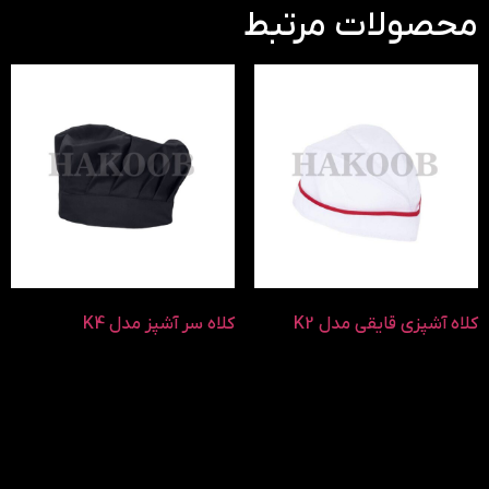
محصولات مرتبط
کلاه آشپزی قایقی مدل K2
کلاه سر آشپز مدل K4