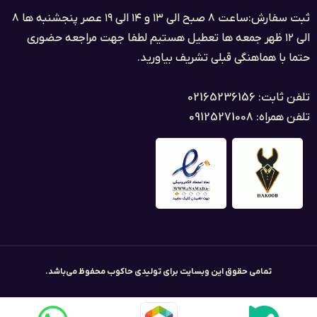
ثبت سفارش:ساعت ۸ صبح الی ۱۳ و ۱۴ الی ۱۹ عصر پنجشنبه ها ۸
الی ۱۲ ظهر جمعه ها تعطیل هستیم لطفا جهت مراجعه حضوری
حتما با هماهنگی قبلی تشریف بیاورید.
تلفن ثابت: 02165236156
تلفن همراه: 09125271008
تمامی حقوق این وبسایت برای تولیدی حاکوب محفوظ می‌باشد.