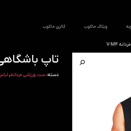
چه
وبلاگ حاکوب
گالری حاکوب
نه V-M4
تاپ باشگاهی مر
دسته:
ست ورزشی مردانه
,
لباس