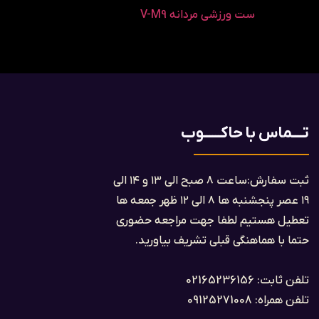
ست ورزشی مردانه V-M9
تــــماس با حاکــــــوب
ثبت سفارش:ساعت ۸ صبح الی ۱۳ و ۱۴ الی
۱۹ عصر پنجشنبه ها ۸ الی ۱۲ ظهر جمعه ها
تعطیل هستیم لطفا جهت مراجعه حضوری
حتما با هماهنگی قبلی تشریف بیاورید.
تلفن ثابت: 02165236156
تلفن همراه: 09125271008