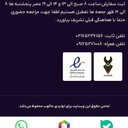
ثبت سفارش:ساعت ۸ صبح الی ۱۳ و ۱۴ الی ۱۹ عصر پنجشنبه ها ۸
الی ۱۲ ظهر جمعه ها تعطیل هستیم لطفا جهت مراجعه حضوری
حتما با هماهنگی قبلی تشریف بیاورید.
تلفن ثابت: 02165236156
تلفن همراه: 09125271008
تمامی حقوق این وبسایت برای تولیدی حاکوب محفوظ می‌باشد.