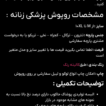
کنید .
مشخصات روپوش پزشکی زنانه :
سایز :
از M تا 10XL
جنس پارچه :
تترون – ترگال – کجراه – نخی – تریکو یا به درخواست
مشتری پارچه سفارشی
قیمت :
لطفا تماس بگیرید قیمت ها با تغییر سایز و مدل متغیر
است
رنگ بندی :
طبق
کالیته رنگ
چاپ :
امکان چاپ انواع لوگو و لیبل سفارشی بر روی روپوش
توضیحات تکمیلی :
البسه تولیدی پوشاک حاکوب دارای درصد نخ بالا نسبت به
نمونه های مشابه موجود در بازار
دارای کیفیت بالای پارچه های درجه یک