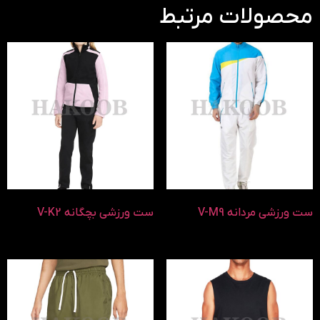
محصولات مرتبط
ست ورزشی مردانه V-M9
ست ورزشی بچگانه V-K2