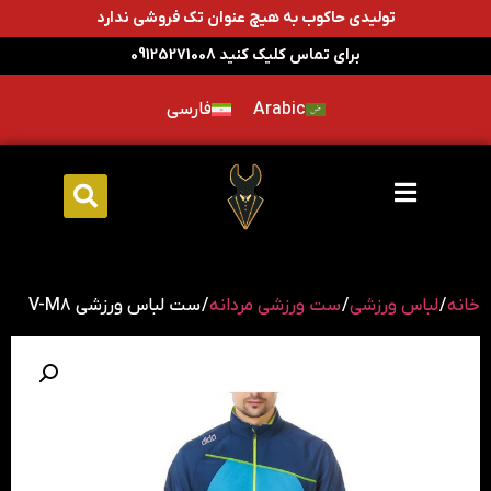
تولیدی حاکوب به هیچ عنوان تک فروشی ندارد
برای تماس کلیک کنید 09125271008
Arabic
فارسی
خانه
/
لباس ورزشی
/
ست ورزشی مردانه
/ ست لباس ورزشی V-M8