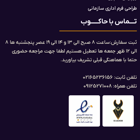
طراحی فرم اداری سازمانی
تــــماس با حاکــــــوب
ثبت سفارش:ساعت ۸ صبح الی ۱۳ و ۱۴ الی ۱۹ عصر پنجشنبه ها ۸
الی ۱۲ ظهر جمعه ها تعطیل هستیم لطفا جهت مراجعه حضوری
حتما با هماهنگی قبلی تشریف بیاورید.
تلفن ثابت: 02165236156
تلفن همراه: 09125271008