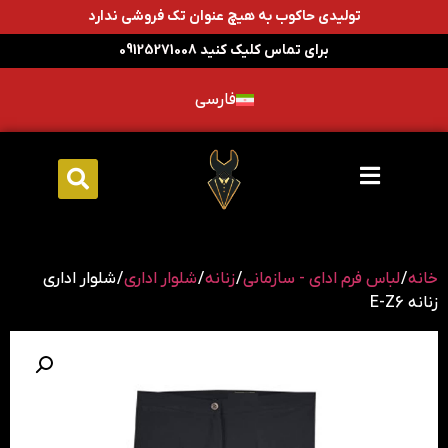
تولیدی حاکوب به هیچ عنوان تک فروشی ندارد
برای تماس کلیک کنید 09125271008
فارسی
خانه
/
لباس فرم ادای - سازمانی
/
زنانه
/
شلوار اداری
/ شلوار اداری
زنانه E-Z6