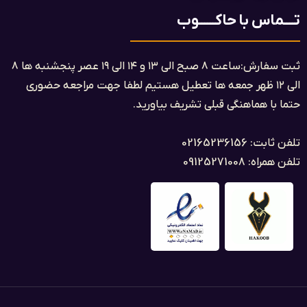
تــــماس با حاکــــــوب
ثبت سفارش:ساعت ۸ صبح الی ۱۳ و ۱۴ الی ۱۹ عصر پنجشنبه ها ۸
الی ۱۲ ظهر جمعه ها تعطیل هستیم لطفا جهت مراجعه حضوری
حتما با هماهنگی قبلی تشریف بیاورید.
تلفن ثابت: 02165236156
تلفن همراه: 09125271008