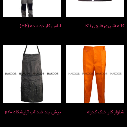
کلاه آشپزی قارچی K11
لباس کار دو بنده (H6)
شلوار کار خنک کجراه
پیش بند ضد آب آرایشگاه p20