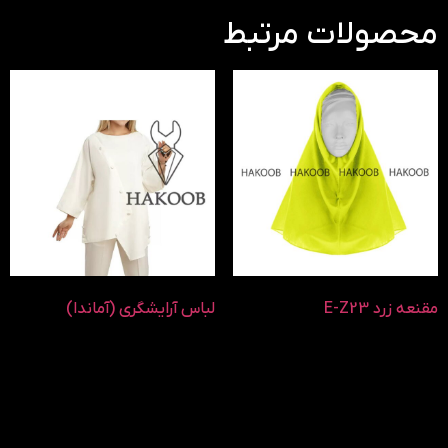
محصولات مرتبط
مقنعه زرد E-Z23
لباس آرایشگری (آماندا)