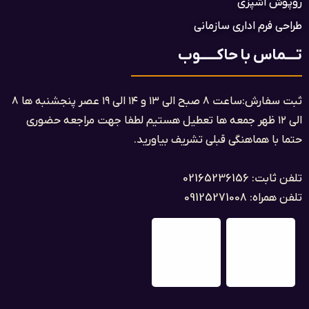
روپوش آشپزی
طراحی فرم اداری سازمانی
تــــماس با حاکــــــوب
ثبت سفارش:ساعت ۸ صبح الی ۱۳ و ۱۴ الی ۱۹ عصر پنجشنبه ها ۸
الی ۱۲ ظهر جمعه ها تعطیل هستیم لطفا جهت مراجعه حضوری
حتما با هماهنگی قبلی تشریف بیاورید.
تلفن ثابت: 02165236156
تلفن همراه: 09125271008